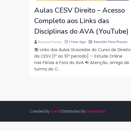
Aulas CESV Direito – Acesso
Completo aos Links das
Disciplinas do AVA (YouTube)
Rayane Souza
1 Year Ago
Revisão Para Provas
📚 Links das Aulas Gravadas do Curso de Direito
da CESV [1º ao 10º período] — Estude Online
nas Férias e Fora do AVA 📢 Atenção, amiga de
turma do C…
Created By
Sora
| Distributed By
Gooyaabi